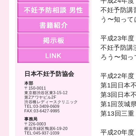
平成24年度
不妊予防講
men
う〜知って
books
平成23年度
bbs
不妊予防講
link
ろう〜知っ
日本不妊予防協会
平成22年度
本部
第1回日本
〒150-0011
東京都渋谷区東3-15-12
第3回日本
第2アワヤビル2F
渋谷橋レディースクリニック
第1回茨城
TEL:03-3409-0609
FAX:03-6427-9995
第13回三
事務局
〒226-0003
横浜市緑区鴨居6-19-20
平成20年度
TEL:045-937-1039