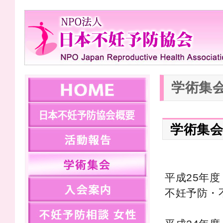
NPO法
学術集会 
home
gaiyo
学術集会
report
syukai
平成25年度
entry
不妊予防・
women